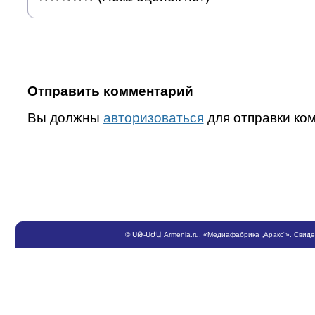
Отправить комментарий
Вы должны
авторизоваться
для отправки ко
©
ՍԹ
-
ՍԺԱ
Armenia.ru
, «Медиафабрика „Аракс“». Свид