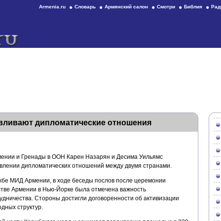
Armenia.ru
Словарь
Армянский салон
Смотри
Библия
Рад
авливают дипломатические отношения
ении и Гренады в ООН Карен Назарян и Десима Уильямс
овлении дипломатических отношений между двумя странами.
жбе МИД Армении, в ходе беседы послов после церемонии
тве Армении в Нью-Йорке была отмечена важность
удничества. Стороны достигли договоренности об активизации
дных структур.