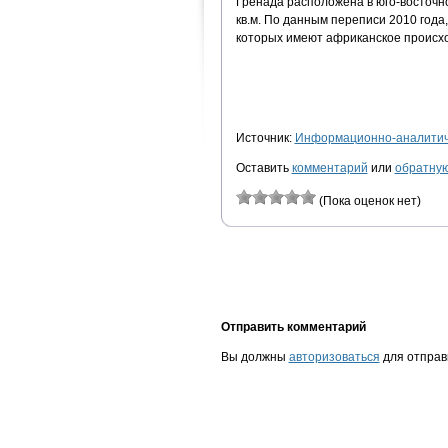
Гренада расположена в юго-восточн
кв.м. По данным переписи 2010 года
которых имеют африканское происхо
Источник:
Информационно-аналитиче
Оставить
комментарий
или
обратную
(Пока оценок нет)
Отправить комментарий
Вы должны
авторизоваться
для отправ