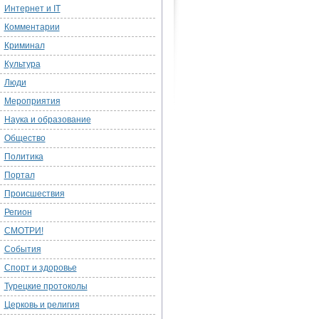
Интернет и IT
Комментарии
Криминал
Культура
Люди
Мероприятия
Наука и образование
Общество
Политика
Портал
Происшествия
Регион
СМОТРИ!
События
Спорт и здоровье
Турецкие протоколы
Церковь и религия