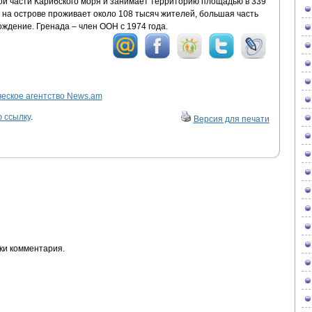
ой части Карибского моря и занимает территорию площадью в 339
, на острове проживает около 108 тысяч жителей, большая часть
ждение. Гренада – член ООН с 1974 года.
ское агентство News.am
 ссылку
.
Версия для печати
ки комментария.