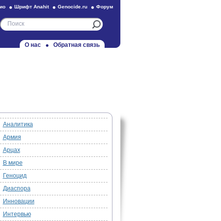
ио
Шрифт Anahit
Genocide.ru
Форум
О нас
Обратная связь
Аналитика
Армия
Арцах
В мире
Геноцид
Диаспора
Инновации
Интервью