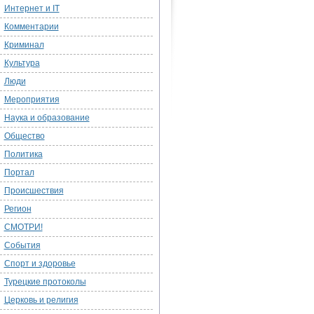
Интернет и IT
Комментарии
Криминал
Культура
Люди
Мероприятия
Наука и образование
Общество
Политика
Портал
Происшествия
Регион
СМОТРИ!
События
Спорт и здоровье
Турецкие протоколы
Церковь и религия