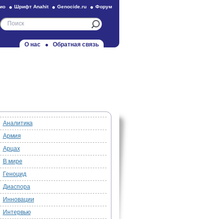
ио
Шрифт Anahit
Genocide.ru
Форум
О нас
Обратная связь
Аналитика
Армия
Арцах
В мире
Геноцид
Диаспора
Инновации
Интервью