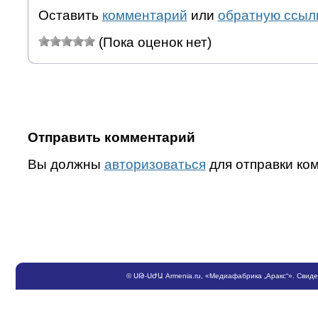
Оставить
комментарий
или
обратную ссыл
(Пока оценок нет)
Отправить комментарий
Вы должны
авторизоваться
для отправки ко
©
ՍԹ
-
ՍԺԱ
Armenia.ru
, «Медиафабрика „Аракс“». Свид