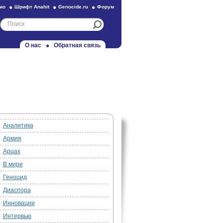
ио
Шрифт Anahit
Genocide.ru
Форум
О нас
Обратная связь
Аналитика
Армия
Арцах
В мире
Геноцид
Диаспора
Инновации
Интервью