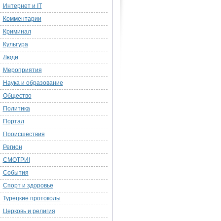
Интернет и IT
Комментарии
Криминал
Культура
Люди
Мероприятия
Наука и образование
Общество
Политика
Портал
Происшествия
Регион
СМОТРИ!
События
Спорт и здоровье
Турецкие протоколы
Церковь и религия