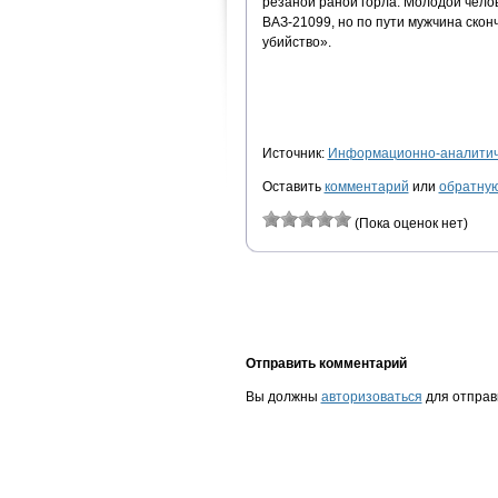
резаной раной горла. Молодой чело
ВАЗ-21099, но по пути мужчина ско
убийство».
Источник:
Информационно-аналитиче
Оставить
комментарий
или
обратную
(Пока оценок нет)
Отправить комментарий
Вы должны
авторизоваться
для отправ