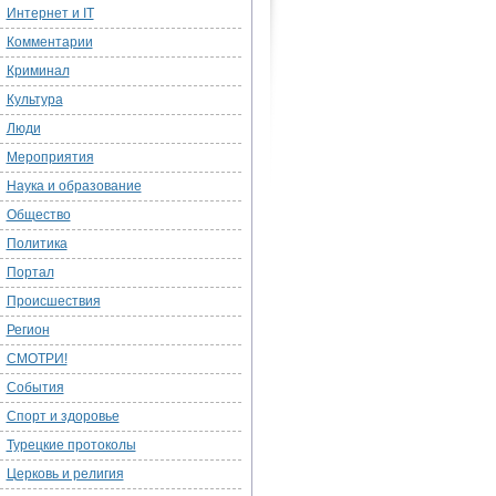
Интернет и IT
Комментарии
Криминал
Культура
Люди
Мероприятия
Наука и образование
Общество
Политика
Портал
Происшествия
Регион
СМОТРИ!
События
Спорт и здоровье
Турецкие протоколы
Церковь и религия