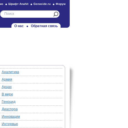
ио
Шрифт Anahit
Genocide.ru
Форум
О нас
Обратная связь
Аналитика
Армия
Арцах
В мире
Геноцид
Диаспора
Инновации
Интервью