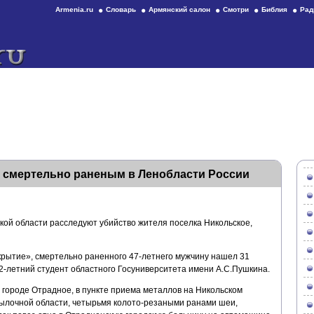
Armenia.ru
Словарь
Армянский салон
Смотри
Библия
Рад
 смертельно раненым в Ленобласти России
кой области расследуют убийство жителя поселка Никольское,
рытие», смертельно раненного 47-летнего мужчину нашел 31
 22-летний студент областного Госуниверситета имени А.С.Пушкина.
городе Отрадное, в пункте приема металлов на Никольском
атылочной области, четырьмя колото-резаными ранами шеи,