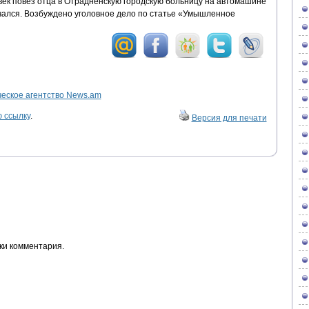
век повез отца в Отрадненскую городскую больницу на автомашине
нчался. Возбуждено уголовное дело по статье «Умышленное
ское агентство News.am
 ссылку
.
Версия для печати
ки комментария.