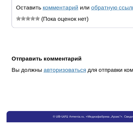
Оставить
комментарий
или
обратную ссыл
(Пока оценок нет)
Отправить комментарий
Вы должны
авторизоваться
для отправки ко
©
ՍԹ
-
ՍԺԱ
Armenia.ru
, «Медиафабрика „Аракс“». Свид