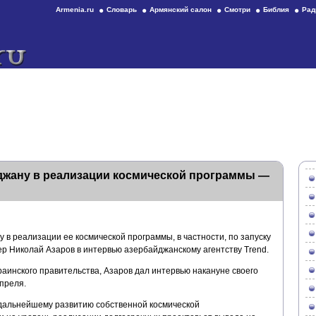
Armenia.ru
Словарь
Армянский салон
Смотри
Библия
Рад
джану в реализации космической программы —
 в реализации ее космической программы, в частности, по запуску
ер Николай Азаров в интервью азербайджанскому агентству Trend.
раинского правительства, Азаров дал интервью накануне своего
апреля.
дальнейшему развитию собственной космической