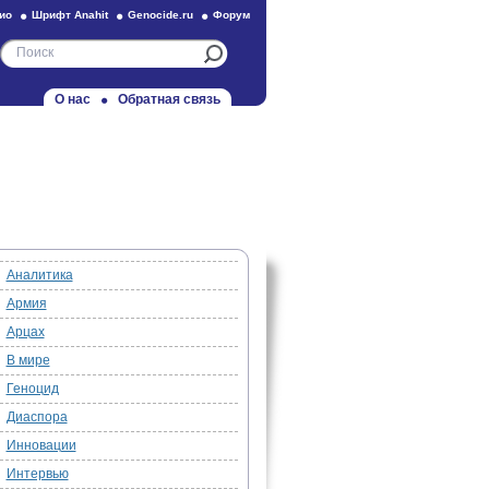
ио
Шрифт Anahit
Genocide.ru
Форум
О нас
Обратная связь
Аналитика
Армия
Арцах
В мире
Геноцид
Диаспора
Инновации
Интервью