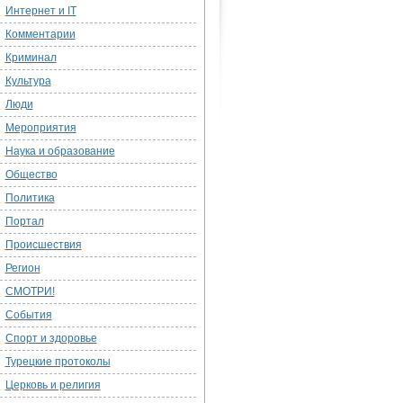
Интернет и IT
Комментарии
Криминал
Культура
Люди
Мероприятия
Наука и образование
Общество
Политика
Портал
Происшествия
Регион
СМОТРИ!
События
Спорт и здоровье
Турецкие протоколы
Церковь и религия