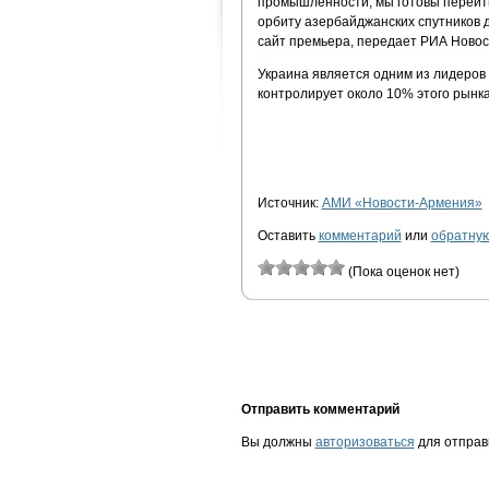
промышленности, мы готовы перейти
орбиту азербайджанских спутников д
сайт премьера, передает РИА Новос
Украина является одним из лидеров 
контролирует около 10% этого рынка
Источник:
АМИ «Новости-Армения»
Оставить
комментарий
или
обратную
(Пока оценок нет)
Отправить комментарий
Вы должны
авторизоваться
для отправ