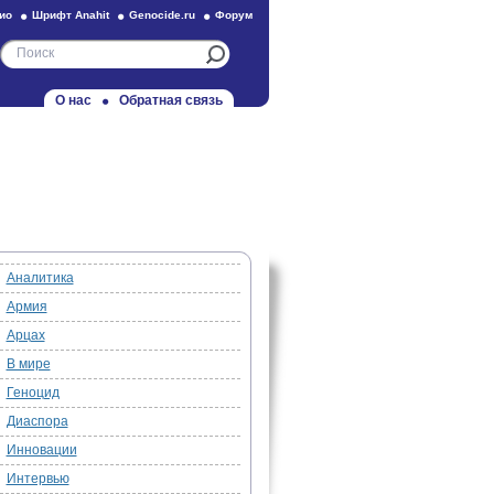
ио
Шрифт Anahit
Genocide.ru
Форум
О нас
Обратная связь
Аналитика
Армия
Арцах
В мире
Геноцид
Диаспора
Инновации
Интервью