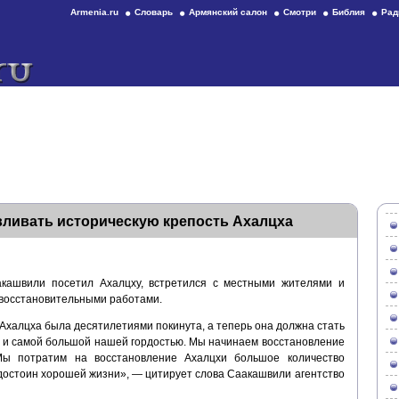
Armenia.ru
Словарь
Армянский салон
Смотри
Библия
Рад
вливать историческую крепость Ахалцха
кашвили посетил Ахалцху, встретился с местными жителями и
 восстановительными работами.
 Ахалцха была десятилетиями покинута, а теперь она должна стать
и и самой большой нашей гордостью. Мы начинаем восстановление
 Мы потратим на восстановление Ахалцхи большое количество
 достоин хорошей жизни», — цитирует слова Саакашвили агентство