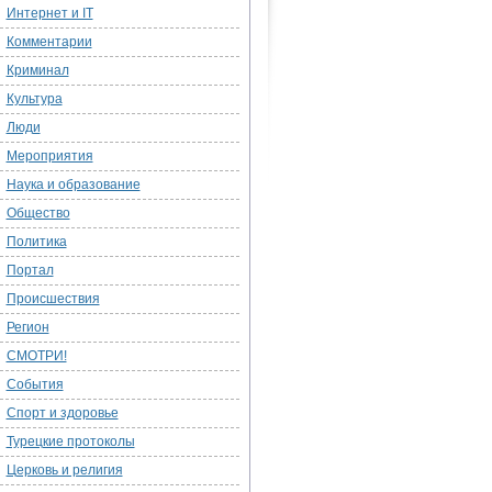
Интернет и IT
Комментарии
Криминал
Культура
Люди
Мероприятия
Наука и образование
Общество
Политика
Портал
Происшествия
Регион
СМОТРИ!
События
Спорт и здоровье
Турецкие протоколы
Церковь и религия