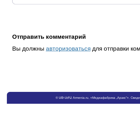
Отправить комментарий
Вы должны
авторизоваться
для отправки ко
©
ՍԹ
-
ՍԺԱ
Armenia.ru
, «Медиафабрика „Аракс“». Свид