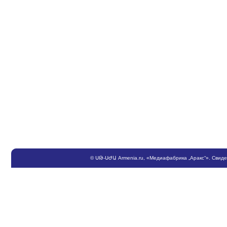
©
ՍԹ
-
ՍԺԱ
Armenia.ru
, «Медиафабрика „Аракс“». Свид