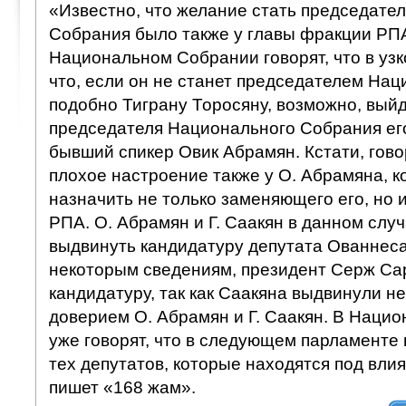
«Известно, что желание стать председате
Собрания было также у главы фракции РПА
Национальном Собрании говорят, что в узко
что, если он не станет председателем На
подобно Тиграну Торосяну, возможно, выйд
председателя Национального Собрания ег
бывший спикер Овик Абрамян. Кстати, гово
плохое настроение также у О. Абрамяна, к
назначить не только заменяющего его, но 
РПА. О. Абрамян и Г. Саакян в данном слу
выдвинуть кандидатуру депутата Ованнеса
некоторым сведениям, президент Серж Сар
кандидатуру, так как Саакяна выдвинули н
доверием О. Абрамян и Г. Саакян. В Наци
уже говорят, что в следующем парламенте
тех депутатов, которые находятся под вли
пишет «168 жам».