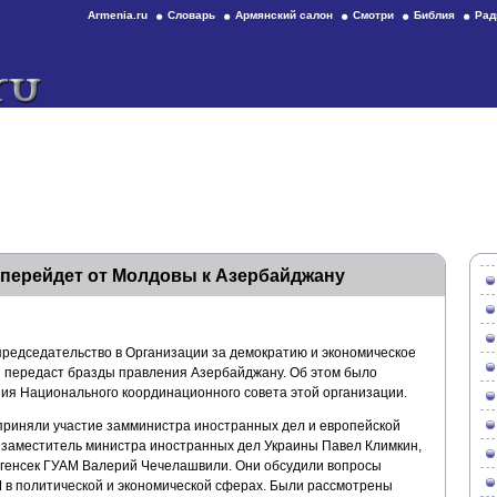
Armenia.ru
Словарь
Армянский салон
Смотри
Библия
Рад
 перейдет от Молдовы к Азербайджану
редседательство в Организации за демократию и экономическое
 передаст бразды правления Азербайджану. Об этом было
ния Национального координационного совета этой организации.
приняли участие замминистра иностранных дел и европейской
заместитель министра иностранных дел Украины Павел Климкин,
 генсек ГУАМ Валерий Чечелашвили. Они обсудили вопросы
в политической и экономической сферах. Были рассмотрены