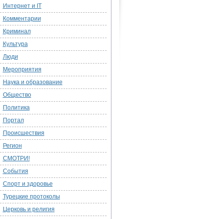
Интернет и IT
Комментарии
Криминал
Культура
Люди
Мероприятия
Наука и образование
Общество
Политика
Портал
Происшествия
Регион
СМОТРИ!
События
Спорт и здоровье
Турецкие протоколы
Церковь и религия