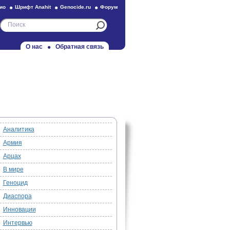
ио
Шрифт Anahit
Genocide.ru
Форум
О нас
Обратная связь
Аналитика
Армия
Арцах
В мире
Геноцид
Диаспора
Инновации
Интервью