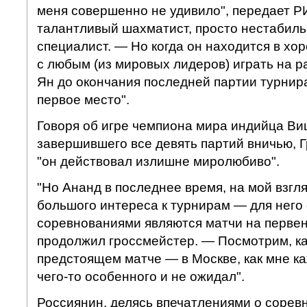
меня совершенно не удивило", передает Р
талантливый шахматист, просто нестабил
специалист. — Но когда он находится в хо
с любым (из мировых лидеров) играть на р
Ян до окончания последней партии турнир
первое место".
Говоря об игре чемпиона мира индийца В
завершившего все девять партий вничью, Г
"он действовал излишне миролюбиво".
"Но Ананд в последнее время, на мой взгл
большого интереса к турнирам — для нег
соревнованиями являются матчи на перве
продолжил гроссмейстер. — Посмотрим, как
предстоящем матче — в Москве, как мне каж
чего-то особенного и не ожидал".
Россиянин, делясь впечатлениями о соревн