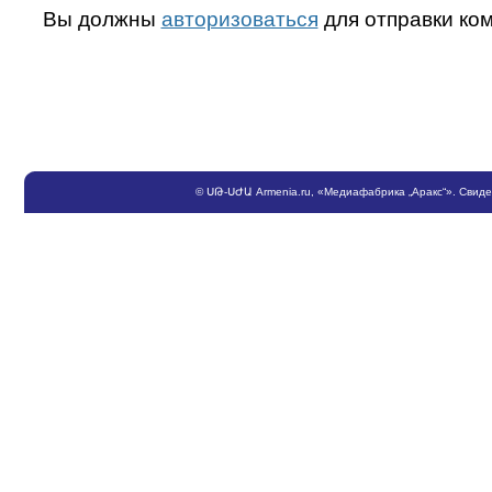
Вы должны
авторизоваться
для отправки ко
©
ՍԹ
-
ՍԺԱ
Armenia.ru
, «Медиафабрика „Аракс“». Свид