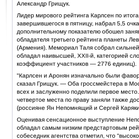
Александр Грищук.
Лидер мирового рейтинга Карлсен по итог
завершившегося в пятницу, набрал 5,5 очка
дополнительному показателю обошел заня
обладателя третьего рейтинга планеты Ле
(Армения). Мемориал Таля собрал сильней
обладал наивысшей, XXII-й, категорией сл
коэффициент участников — 2776 единиц).
"Карлсен и Аронян изначально были фаво
сказал Грищук. — Оба гроссмейстера в Мо
всех и заслуженно поделили первое место. К
четвертое места по праву заняли также д
(россияне Ян Непомнящий и Сергей Каряки
Оценивая сенсационное выступление Неп
обладал самым низким предстартовым рей
собеседник агентства отметил, что "высок