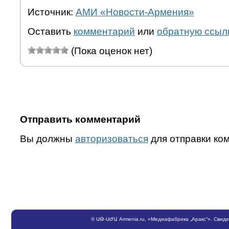
Источник:
АМИ «Новости-Армения»
Оставить
комментарий
или
обратную ссыл
(Пока оценок нет)
Отправить комментарий
Вы должны
авторизоваться
для отправки ко
©
ՍԹ
-
ՍԺԱ
Armenia.ru
, «Медиафабрика „Аракс“». Свид