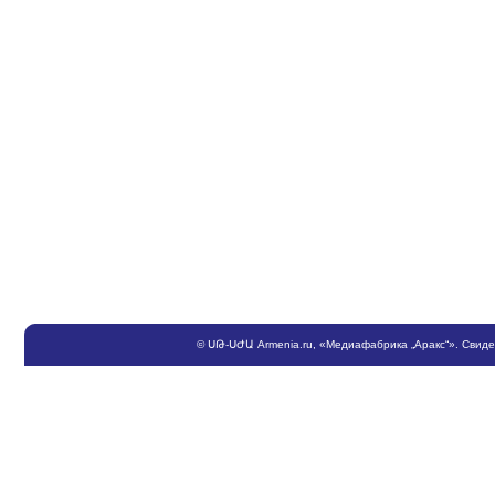
©
ՍԹ
-
ՍԺԱ
Armenia.ru
, «Медиафабрика „Аракс“». Свид