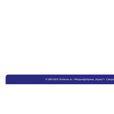
©
ՍԹ
-
ՍԺԱ
Armenia.ru
, «Медиафабрика „Аракс“». Свид