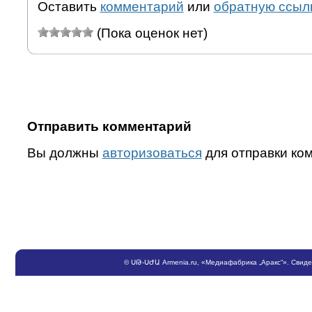
Оставить
комментарий
или
обратную ссыл
(Пока оценок нет)
Отправить комментарий
Вы должны
авторизоваться
для отправки ко
©
ՍԹ
-
ՍԺԱ
Armenia.ru
, «Медиафабрика „Аракс“». Свид