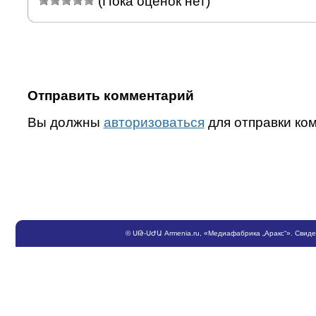
(Пока оценок нет)
Отправить комментарий
Вы должны
авторизоваться
для отправки ко
©
ՍԹ
-
ՍԺԱ
Armenia.ru
, «Медиафабрика „Аракс“». Свид