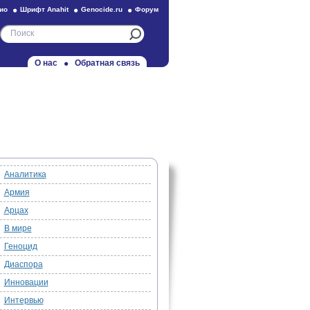
ио
Шрифт Anahit
Genocide.ru
Форум
О нас
Обратная связь
Аналитика
Армия
Арцах
В мире
Геноцид
Диаспора
Инновации
Интервью