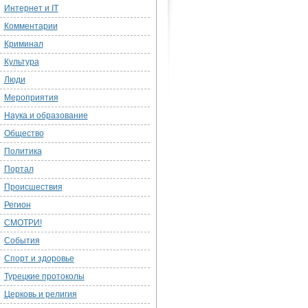
Интернет и IT
Комментарии
Криминал
Культура
Люди
Мероприятия
Наука и образование
Общество
Политика
Портал
Происшествия
Регион
СМОТРИ!
События
Спорт и здоровье
Турецкие протоколы
Церковь и религия