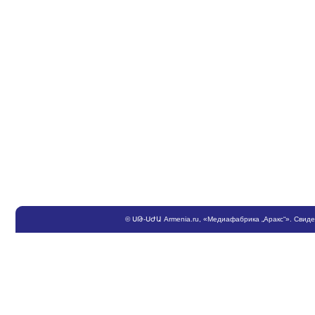
©
ՍԹ
-
ՍԺԱ
Armenia.ru
, «Медиафабрика „Аракс“». Свид