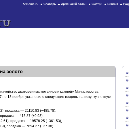
Armenia.ru
Словарь
Армянский салон
Смотри
Библия
Рад
на золото
значейство драгоценных металлов и камней» Министерства
7 по 13 ноября установило следующие госцены на покупку и отпуск
:
2), продажа — 21110.83 (+485.78),
продажа — 413.87 (+9.93),
2.61), продажа — 19578.25 (+361.53),
9), продажа — 7894.27 (+27.38).