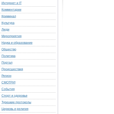
Интернет и IT
Комментарии
Криминал
Культура
Люди
Мероприятия
Наука и образование
Общество
Политика
Портал
Происшествия
Регион
СМОТРИ!
События
Спорт и здоровье
Турецкие протоколы
Церковь и религия