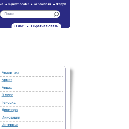
ио
Шрифт Anahit
Genocide.ru
Форум
О нас
Обратная связь
Аналитика
Армия
Арцах
В мире
Геноцид
Диаспора
Инновации
Интервью