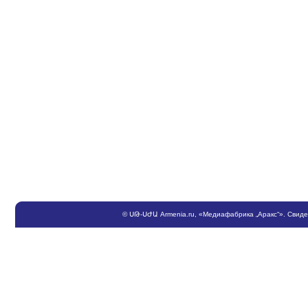
©
ՍԹ
-
ՍԺԱ
Armenia.ru
, «Медиафабрика „Аракс“». Свид