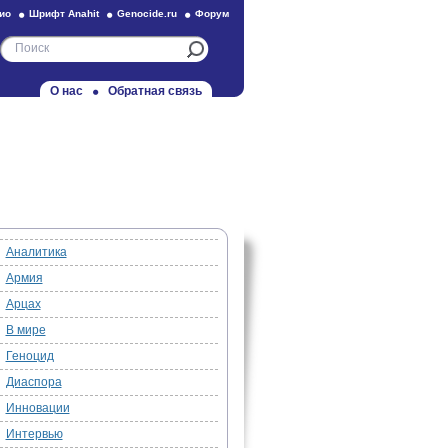
ио
Шрифт Anahit
Genocide.ru
Форум
О нас
Обратная связь
Аналитика
Армия
Арцах
В мире
Геноцид
Диаспора
Инновации
Интервью