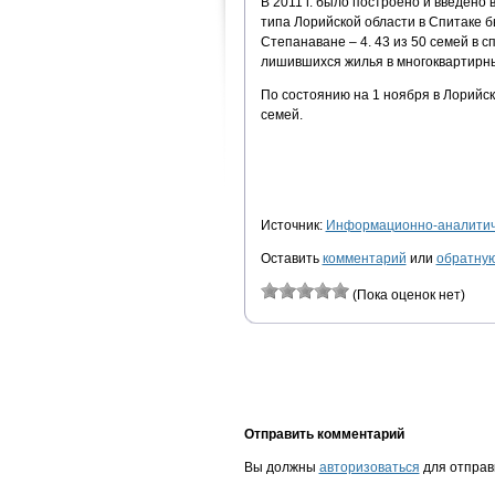
В 2011 г. было построено и введено
типа Лорийской области в Спитаке б
Степанаване – 4. 43 из 50 семей в 
лишившихся жилья в многоквартирн
По состоянию на 1 ноября в Лорийс
семей.
Источник:
Информационно-аналитиче
Оставить
комментарий
или
обратную
(Пока оценок нет)
Отправить комментарий
Вы должны
авторизоваться
для отправ