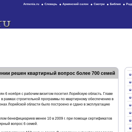
Armenia.ru
Словарь
Армянский салон
Смотри
Библия
Рад
ении решен квартирный вопрос более 700 семей
н 6 ноября с рабочим визитом посетил Лорийскую область. Главе
о в рамках строительной программы по квартирному обеспечению в
айонах Лорийской области было построено и сдано в эксплуатацию
слом бенефициариев менее 10 в 2009 г. при помощи сертификатов
ирный вопрос 6 семей.