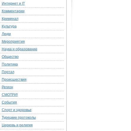
Интернет и IT
Комментарии
Криминал
Культура
Люди
Мероприятия
Наука и образование
Общество
Политика
Портал
Происшествия
Регион
СМОТРИ!
События
Спорт и здоровье
Турецкие протоколы
Церковь и религия