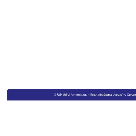
©
ՍԹ
-
ՍԺԱ
Armenia.ru
, «Медиафабрика „Аракс“». Свид