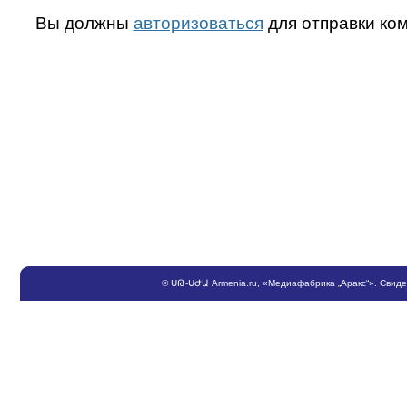
Вы должны
авторизоваться
для отправки ко
©
ՍԹ
-
ՍԺԱ
Armenia.ru
, «Медиафабрика „Аракс“». Свид