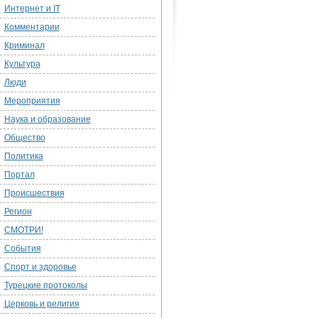
Интернет и IT
Комментарии
Криминал
Культура
Люди
Мероприятия
Наука и образование
Общество
Политика
Портал
Происшествия
Регион
СМОТРИ!
События
Спорт и здоровье
Турецкие протоколы
Церковь и религия