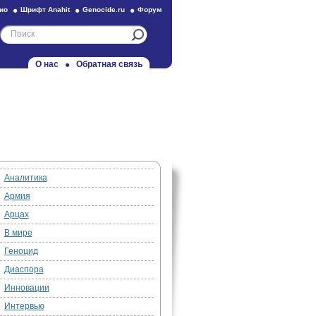
ио
Шрифт Anahit
Genocide.ru
Форум
О нас
Обратная связь
Аналитика
Армия
Арцах
В мире
Геноцид
Диаспора
Инновации
Интервью