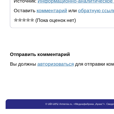
Источник:
Информационно-аналитическое 
Оставить
комментарий
или
обратную ссыл
(Пока оценок нет)
Отправить комментарий
Вы должны
авторизоваться
для отправки ко
©
ՍԹ
-
ՍԺԱ
Armenia.ru
, «Медиафабрика „Аракс“». Свид