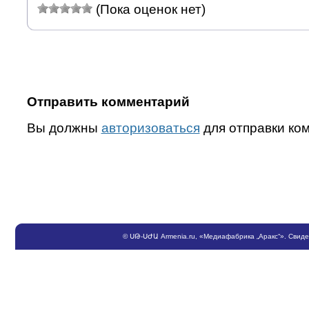
(Пока оценок нет)
Отправить комментарий
Вы должны
авторизоваться
для отправки ко
©
ՍԹ
-
ՍԺԱ
Armenia.ru
, «Медиафабрика „Аракс“». Свид