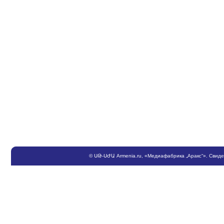
©
ՍԹ
-
ՍԺԱ
Armenia.ru
, «Медиафабрика „Аракс“». Свид