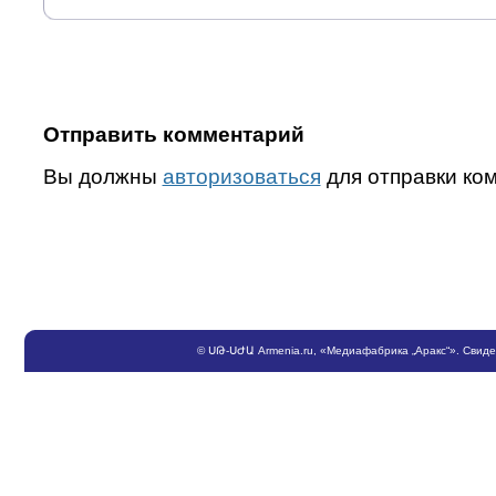
Отправить комментарий
Вы должны
авторизоваться
для отправки ко
©
ՍԹ
-
ՍԺԱ
Armenia.ru
, «Медиафабрика „Аракс“». Свид