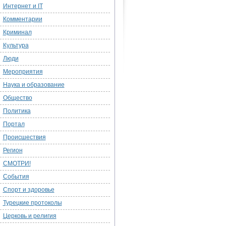
Интернет и IT
Комментарии
Криминал
Культура
Люди
Мероприятия
Наука и образование
Общество
Политика
Портал
Происшествия
Регион
СМОТРИ!
События
Спорт и здоровье
Турецкие протоколы
Церковь и религия