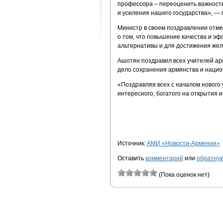
профессора – переоценить важность 
и усиления нашего государства», — 
Министр в своем поздравлении отме
о том, что повышение качества и э
альтернативы и для достижения жела
Ашотян поздравил всех учителей ар
дело сохранения армянства и нацио
«Поздравляя всех с началом нового 
интересного, богатого на открытия и
Источник:
АМИ «Новости-Армения»
Оставить
комментарий
или
обратную
(Пока оценок нет)