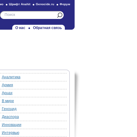
ио
Шрифт Anahit
Genocide.ru
Форум
О нас
Обратная связь
Аналитика
Армия
Арцах
В мире
Геноцид
Диаспора
Инновации
Интервью