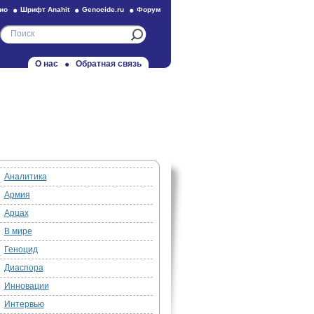
ио
Шрифт Anahit
Genocide.ru
Форум
О нас
Обратная связь
Аналитика
Армия
Арцах
В мире
Геноцид
Диаспора
Инновации
Интервью