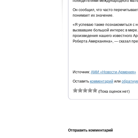
победителями международного матем
Он сообщил, что часто перечитывает
понимает их значение.
«Я успеваю также познакомиться с 
вызвавшие большой интерес в мире.
произведения нашего известного Ар
Роберта Амирханяна», — сказал пре
Источник:
АМИ «Новости-Армения»
Оставить
комментарий
или
обратную
(Пока оценок нет)
Отправить комментарий