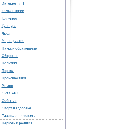
Интернет и IT
Комментарии
Криминал
Культура
Люди
Мероприятия
Наука и образование
Общество
Политика
Портал
Происшествия
Регион
СМОТРИ!
События
Спорт и здоровье
Турецкие протоколы
Церковь и религия