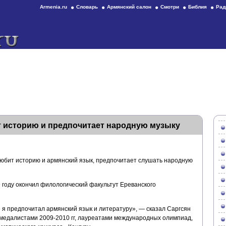
Armenia.ru
Словарь
Армянский салон
Смотри
Библия
Рад
 историю и предпочитает народную музыку
юбит историю и армянский язык, предпочитает слушать народную
9 году окончил филологический факультут Ереванского
е я предпочитал армянский язык и литературу», — сказал Саргсян
и медалистами 2009-2010 гг, лауреатами международных олимпиад,