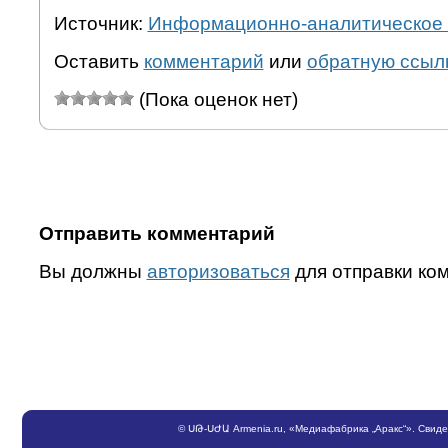
Источник:
Информационно-аналитическое 
Оставить
комментарий
или
обратную ссыл
(Пока оценок нет)
Отправить комментарий
Вы должны
авторизоваться
для отправки ко
©
ՍԹ
-
ՍԺԱ
Armenia.ru
, «Медиафабрика „Аракс“». Свид