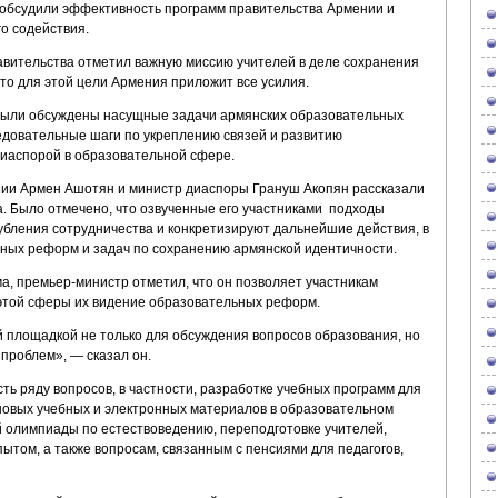
 обсудили эффективность программ правительства Армении и
о содействия.
равительства отметил важную миссию учителей в деле сохранения
то для этой цели Армения приложит все усилия.
 были обсуждены насущные задачи армянских образовательных
едовательные шаги по укреплению связей и развитию
иаспорой в образовательной сфере.
нии Армен Ашотян и министр диаспоры Грануш Акопян рассказали
. Было отмечено, что озвученные его участниками подходы
убления сотрудничества и конкретизируют дальнейшие действия, в
льных реформ и задач по сохранению армянской идентичности.
, премьер-министр отметил, что он позволяет участникам
этой сферы их видение образовательных реформ.
площадкой не только для обсуждения вопросов образования, но
проблем», — сказал он.
ть ряду вопросов, в частности, разработке учебных программ для
овых учебных и электронных материалов в образовательном
 олимпиады по естествоведению, переподготовке учителей,
том, а также вопросам, связанным с пенсиями для педагогов,