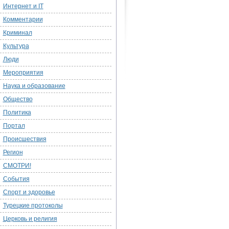
Интернет и IT
Комментарии
Криминал
Культура
Люди
Мероприятия
Наука и образование
Общество
Политика
Портал
Происшествия
Регион
СМОТРИ!
События
Спорт и здоровье
Турецкие протоколы
Церковь и религия