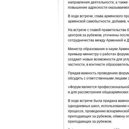
направления деятельности, а также
повышение адресности оказываемог
В ходе встречи, глава армянского п
армянской самобытности, добавив, ч
На встрече с главой правительства
центров за рубежом, уточнены посл
сотрудничества между Арменией и Д
Министр образования и науки Арме
премьер-министру о работах форума
создают новые возможности для угл
частности, в контексте образовате
Придав важность проведению форума
обсудить с ответственными лицами 
«Форум является профессиональной 
и для рассмотрения общеармянских 
В ходе встрече была придана важнос
однодневных школ, использованию н
процессе, проведению всеармянской
преподающих за рубежом, обмену опы
преподающих за рубежом.