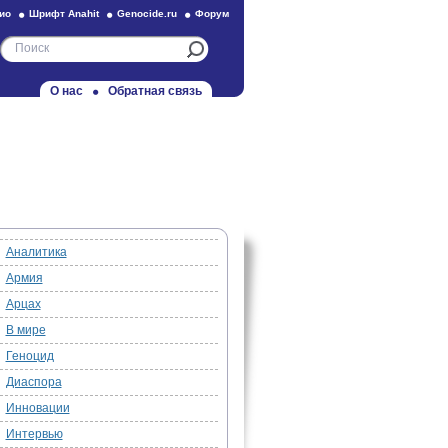
ио
Шрифт Anahit
Genocide.ru
Форум
О нас
Обратная связь
Аналитика
Армия
Арцах
В мире
Геноцид
Диаспора
Инновации
Интервью