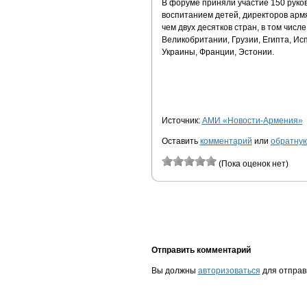
В форуме приняли участие 150 руко
воспитанием детей, директоров армя
чем двух десятков стран, в том числ
Великобритании, Грузии, Египта, Ис
Украины, Франции, Эстонии.
Источник:
АМИ «Новости-Армения»
Оставить
комментарий
или
обратную
(Пока оценок нет)
Отправить комментарий
Вы должны
авторизоваться
для отправ