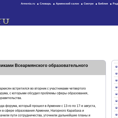
Armenia.ru
Словарь
Армянский салон
Смотри
Библия
Рад
никами Всеармянского образовательного
ркисян встретился во вторник с участниками четвертого
рума, с которыми обсудил проблемы сферы образования,
правительства.
ода форума, который прошел в Армении с 13-го по 17-е августа,
 в сфере образования Армении, Нагорного Карабаха и
ачили пути сотрудничества, уточнили дальнейшие планы и