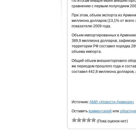
По итогам января-июня внешнеторго
сравнению с первым полугодием 2009
При этом, объем экспорта из Армени
миллиона долларов (13,1% от всего 
показателю 2009 года.
Объем импортированных в Армению т
389,9 миллиона долларов, зафиксиро
территории РФ составил порядка 289
объема импорта.
Общий объем внешнеторгового оборо
же периодом прошлого года и соста
составил 442,8 миллиона долларов, 
Источник:
АМИ «Новости-Армения»
Оставить
комментарий
или
обратную
(Пока оценок нет)