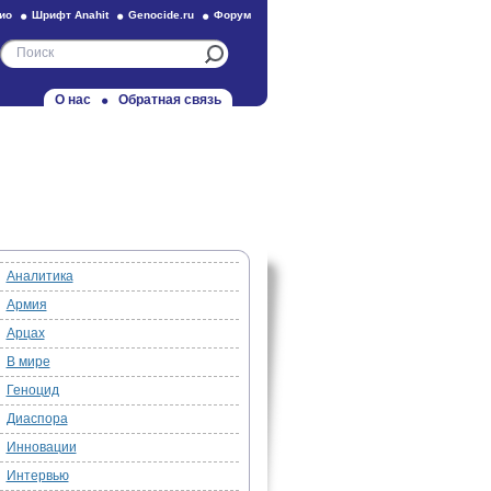
ио
Шрифт Anahit
Genocide.ru
Форум
О нас
Обратная связь
Аналитика
Армия
Арцах
В мире
Геноцид
Диаспора
Инновации
Интервью