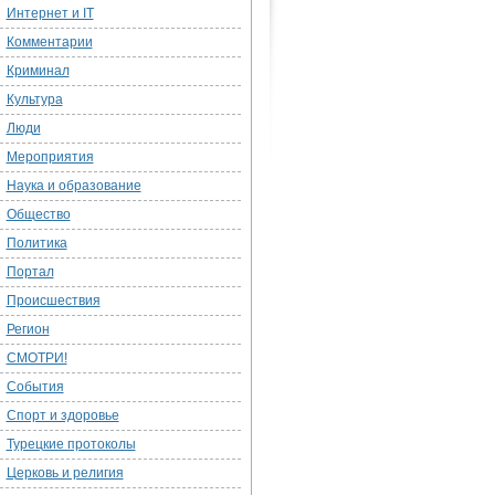
Интернет и IT
Комментарии
Криминал
Культура
Люди
Мероприятия
Наука и образование
Общество
Политика
Портал
Происшествия
Регион
СМОТРИ!
События
Спорт и здоровье
Турецкие протоколы
Церковь и религия