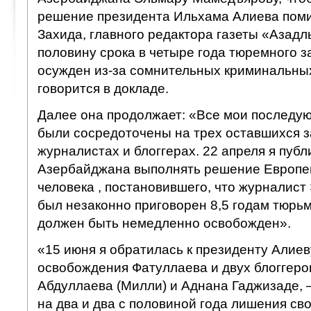
решение президента Ильхама Алиева пом
Захида, главного редактора газеты «Азадл
половину срока в четыре года тюремного з
осужден из-за сомнительных криминальны
говорится в докладе.
Далее она продолжает: «Все мои последу
были сосредоточены на трех оставшихся 
журналистах и блоггерах. 22 апреля я пуб
Азербайджана выполнять решение Европей
человека , постановившего, что журналис
был незаконно приговорен 8,5 годам тюрьм
должен быть немедленно освобожден».
«15 июня я обратилась к президенту Алиев
освобождения Фатуллаева и двух блоггер
Абдуллаева (Милли) и Аднана Гаджизаде,
на два и два с половиной года лишения св