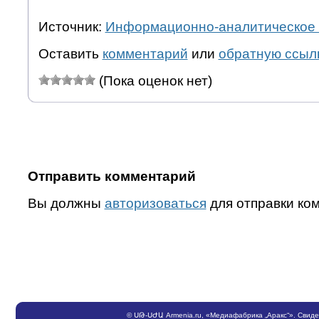
Источник:
Информационно-аналитическое 
Оставить
комментарий
или
обратную ссыл
(Пока оценок нет)
Отправить комментарий
Вы должны
авторизоваться
для отправки ко
©
ՍԹ
-
ՍԺԱ
Armenia.ru
, «Медиафабрика „Аракс“». Свид