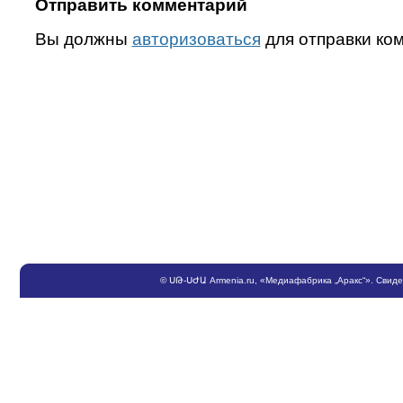
Отправить комментарий
Вы должны
авторизоваться
для отправки ко
©
ՍԹ
-
ՍԺԱ
Armenia.ru
, «Медиафабрика „Аракс“». Свид