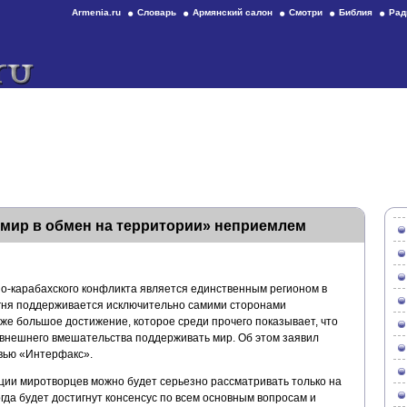
Armenia.ru
Словарь
Армянский салон
Смотри
Библия
Рад
«мир в обмен на территории» неприемлем
но-карабахского конфликта является единственным регионом в
гня поддерживается исключительно самими сторонами
уже большое достижение, которое среди прочего показывает, что
 внешнего вмешательства поддерживать мир. Об этом заявил
вью «Интерфакс».
ации миротворцев можно будет серьезно рассматривать только на
гда будет достигнут консенсус по всем основным вопросам и