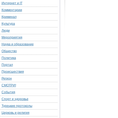
Интернет и IT
Комментарии
Криминал
Культура
Люди
Мероприятия
Наука и образование
Общество
Политика
Портал
Происшествия
Регион
СМОТРИ!
События
Спорт и здоровье
Турецкие протоколы
Церковь и религия