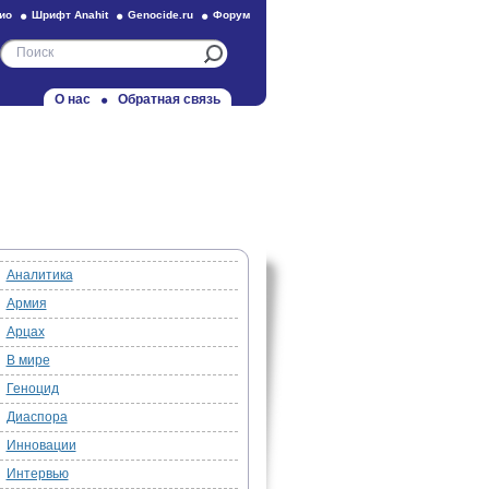
ио
Шрифт Anahit
Genocide.ru
Форум
О нас
Обратная связь
Аналитика
Армия
Арцах
В мире
Геноцид
Диаспора
Инновации
Интервью