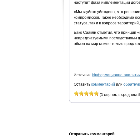
наступит фаза имплементации дого
«Мы глубоко убеждены, что решение
компромиссов. Также необходимо осоз
статуса, так и в вопросе территорий
Бако Саакян отметил, что принцип «
непредсказуемыми последствиями дл
обмен на мир можно только предлож
Источник:
Информационно-аналитиче
Оставить
комментарий
или
обратную
(
1
оценок, в среднем:
Отправить комментарий