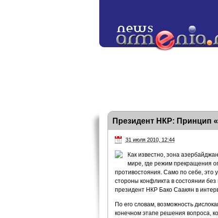
Президент НКР: Принцип 
31 июля 2010, 12:44
Как известно, зона азербайджа
мире, где режим прекращения о
противостояния. Само по себе, это 
стороны конфликта в состоянии без
президент НКР Бако Саакян в интер
По его словам, возможность дислок
конечном этапе решения вопроса, ко