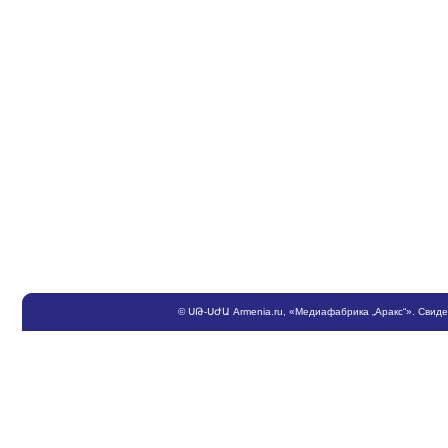
©
ՍԹ
-
ՍԺԱ
Armenia.ru
, «Медиафабрика „Аракс“». Свид