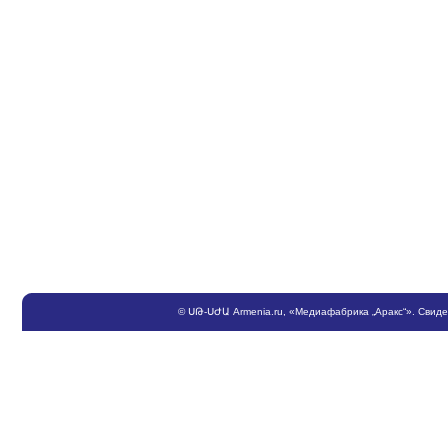
©
ՍԹ
-
ՍԺԱ
Armenia.ru
, «Медиафабрика „Аракс“». Свид