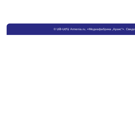
©
ՍԹ
-
ՍԺԱ
Armenia.ru
, «Медиафабрика „Аракс“». Свид