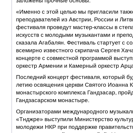
заложены прочные основы.
«Именно с этой целью мы пригласили так
преподавателей из Австрии, России и Литв
фестиваля проведут мастер-классы в степ
искусств с молодыми музыкантами и преп
сказала Агабалян. Фестиваль стартует с с
всемирно известного скрипача Сергея Хачат
концерте с совместной программой высту
оркестр Армении и Камерный оркестр Арца
Последний концерт фестиваля, который буд
летию освящения церкви Святого Иоанна 
монастырского комплекса Гандзасар, пройд
Гандзасарском монастыре.
Организаторами международного музыкал
«Тнджре» выступили Министерство культу
молодежи НКР при поддержке правительст