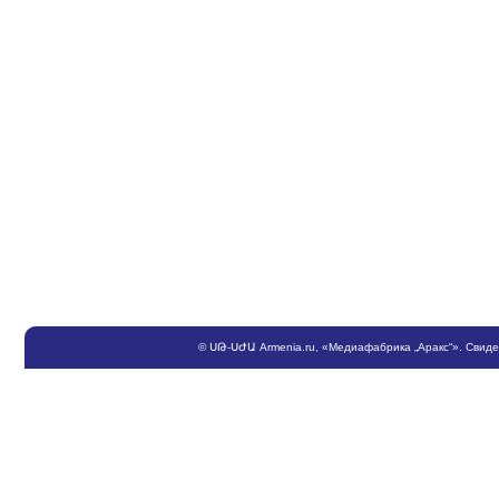
©
ՍԹ
-
ՍԺԱ
Armenia.ru
, «Медиафабрика „Аракс“». Свид