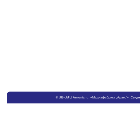
©
ՍԹ
-
ՍԺԱ
Armenia.ru
, «Медиафабрика „Аракс“». Свид