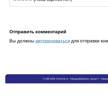
Отправить комментарий
Вы должны
авторизоваться
для отправки ко
©
ՍԹ
-
ՍԺԱ
Armenia.ru
, «Медиафабрика „Аракс“». Свид