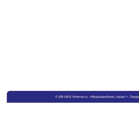
©
ՍԹ
-
ՍԺԱ
Armenia.ru
, «Медиафабрика „Аракс“». Свид