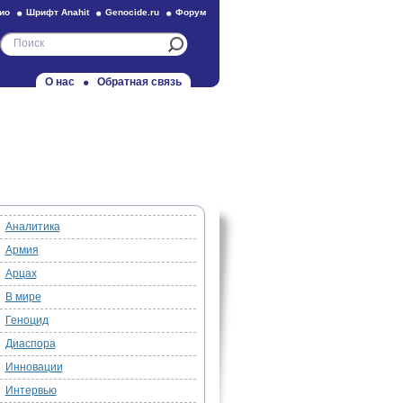
ио
Шрифт Anahit
Genocide.ru
Форум
О нас
Обратная связь
Аналитика
Армия
Арцах
В мире
Геноцид
Диаспора
Инновации
Интервью