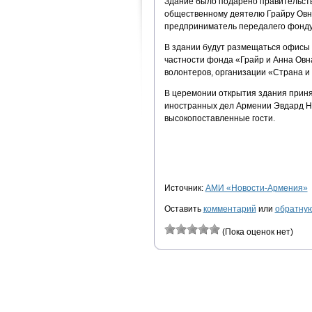
Здание было подарено правительст
общественному деятелю Грайру Овна
предприниматель передалего фонду,
В здании будут размещаться офисы 
частности фонда «Грайр и Анна Овн
волонтеров, организации «Страна и 
В церемонии открытия здания приня
иностранных дел Армении Эвдард На
высокопоставленные гости.
Источник:
АМИ «Новости-Армения»
Оставить
комментарий
или
обратную
(Пока оценок нет)