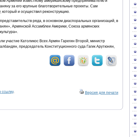
вом Армении известному американскому предпринимателю и
няну за его крупные благотворительные проекты. Сам
 который и осуществил реконструкцию.
представительств ряда, в основном диаспоральных организаций, в
анян», Армянской Ассамблеи Америки, Союза армянских
культура».
ли участие Католикос Всех Армян Гарегин Второй, министр
лбандян, председатель Конституционного суда Гагик Арутюнян,
 ссылку
.
Версия для печати