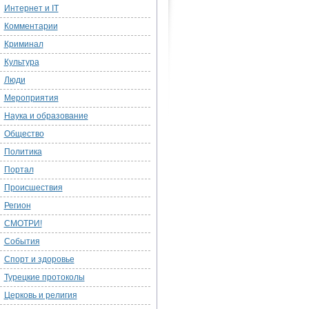
Интернет и IT
Комментарии
Криминал
Культура
Люди
Мероприятия
Наука и образование
Общество
Политика
Портал
Происшествия
Регион
СМОТРИ!
События
Спорт и здоровье
Турецкие протоколы
Церковь и религия