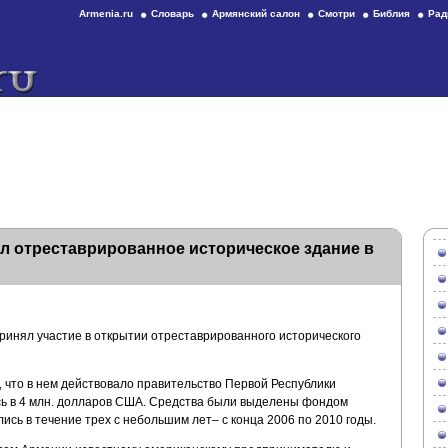
Armenia.ru
Словарь
Армянский салон
Смотри
Библия
Рад
л отреставрированное историческое здание в
инял участие в открытии отреставрированного исторического
, что в нем действовало правительство Первой Республики
сь в 4 млн. долларов США. Средства были выделены фондом
ись в течение трех с небольшим лет– с конца 2006 по 2010 годы.