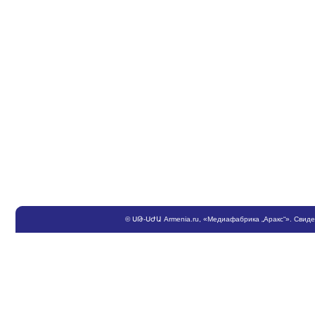
©
ՍԹ
-
ՍԺԱ
Armenia.ru
, «Медиафабрика „Аракс“». Свид