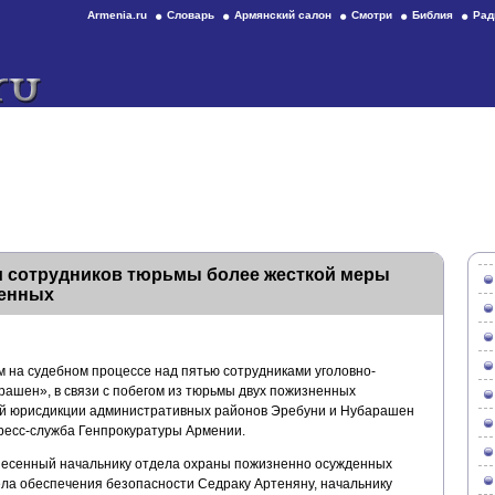
Armenia.ru
Словарь
Армянский салон
Смотри
Библия
Рад
и сотрудников тюрьмы более жесткой меры
ченных
 на судебном процессе над пятью сотрудниками уголовно-
ашен», в связи с побегом из тюрьмы двух пожизненных
ей юрисдикции административных районов Эребуни и Нубарашен
ресс-служба Генпрокуратуры Армении.
ынесенный начальнику отдела охраны пожизненно осужденных
ела обеспечения безопасности Седраку Артеняну, начальнику