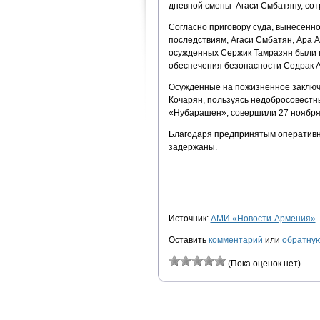
дневной смены Агаси Смбатяну, сот
Согласно приговору суда, вынесенн
последствиям, Агаси Смбатян, Ара 
осужденных Сержик Тамразян были п
обеспечения безопасности Седрак Ар
Осужденные на пожизненное заключ
Кочарян, пользуясь недобросовестн
«Нубарашен», совершили 27 ноября 
Благодаря предпринятым оперативн
задержаны.
Источник:
АМИ «Новости-Армения»
Оставить
комментарий
или
обратную
(Пока оценок нет)