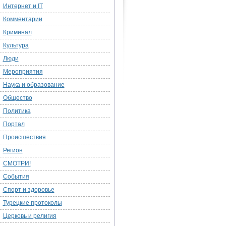
Интернет и IT
Комментарии
Криминал
Культура
Люди
Мероприятия
Наука и образование
Общество
Политика
Портал
Происшествия
Регион
СМОТРИ!
События
Спорт и здоровье
Турецкие протоколы
Церковь и религия