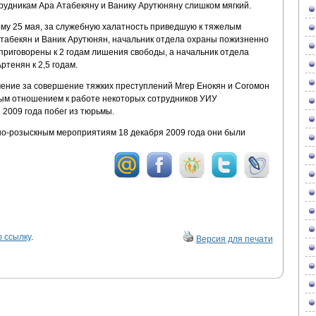
рудникам Ара Атабекяну и Ванику Арутюняну слишком мягкий.
ому 25 мая, за служебную халатность приведшую к тяжелым
Атабекян и Ваник Арутюнян, начальник отдела охраны пожизненно
риговорены к 2 годам лишения свободы, а начальник отдела
тенян к 2,5 годам.
ение за совершение тяжких преступлений Мгер Енокян и Согомон
ым отношением к работе некоторых сотрудников УИУ
2009 года побег из тюрьмы.
о-розыскным мероприятиям 18 декабря 2009 года они были
 ссылку
.
Версия для печати