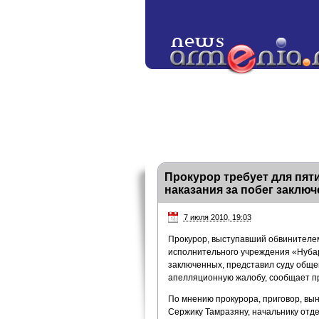
Прокурор требует для пят
наказания за побег заклю
7 июля 2010, 19:03
Прокурор, выступавший обвинителем
исполнительного учреждения «Нубар
заключенных, представил суду общ
апелляционную жалобу, сообщает п
По мнению прокурора, приговор, в
Сержику Тамразяну, начальнику отд