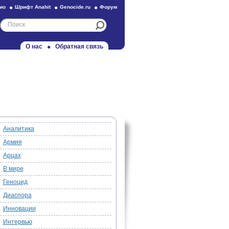
ио
Шрифт Anahit
Genocide.ru
Форум
О нас
Обратная связь
Аналитика
Армия
Арцах
В мире
Геноцид
Диаспора
Инновации
Интервью