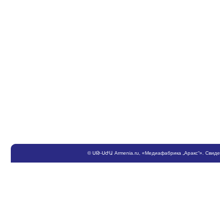
©
ՍԹ
-
ՍԺԱ
Armenia.ru
, «Медиафабрика „Аракс“». Свид