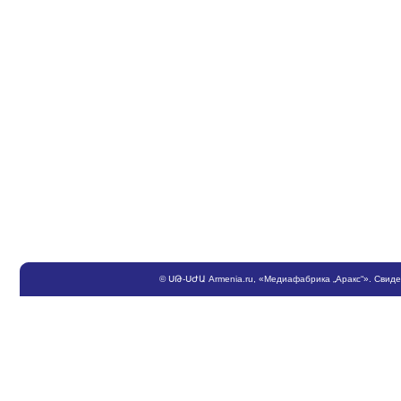
©
ՍԹ
-
ՍԺԱ
Armenia.ru
, «Медиафабрика „Аракс“». Свид